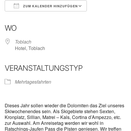
ZUM KALENDER HINZUFÜGEN
ICS herunterladen
Google Kalender
iCalendar
Office 365
Outlook Live
WO
Toblach
Hotel, Toblach
VERANSTALTUNGSTYP
Mehrtagesfahrten
Dieses Jahr sollen wieder die Dolomiten das Ziel unseres
Skiwochenendes sein. Als Skigebiete stehen Sexten,
Kronplatz, Sillian, Matrei – Kals, Cortina d’Ampezzo, etc.
zur Auswahl. Am Anreisetag werden wir wohl in
Ratschings-Jaufen Pass die Pisten geniesen. Wir treffen