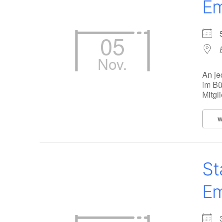
Em
05
Nov.
An je
im Bü
Mitgl
W
St
Em