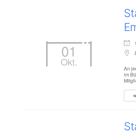
St
Em
01
Okt.
An je
im Bü
Mitgl
W
St