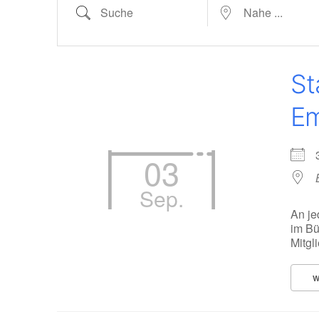
Suche
Nahe ...
St
Em
03
Sep.
An je
im Bü
Mitgl
W