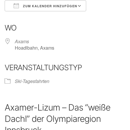
ZUM KALENDER HINZUFÜGEN
ICS herunterladen
Google Kalender
iCalendar
Office 365
Outlook Live
WO
Axams
Hoadlbahn, Axams
VERANSTALTUNGSTYP
Ski-Tagesfahrten
Axamer-Lizum – Das “weiße
Dachl” der Olympiaregion
Innsbruck